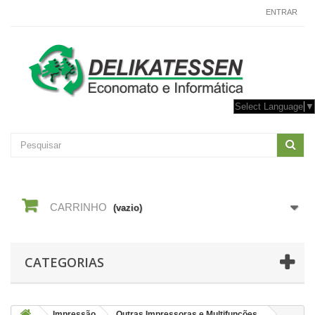
CONTACTE-NOS
ENTRAR
Select Language
▼
CARRINHO
(vazio)
CATEGORIAS
Impressão
Outras Impressoras e Multifunções