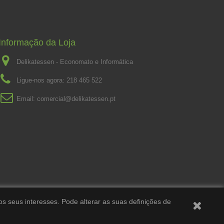
Informação da Loja
Delikatessen - Economato e Informática
Ligue-nos agora:
218 465 522
Email:
comercial@delikatessen.pt
os seus interesses. Pode alterar as suas definições de