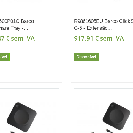
600P01C Barco
R9861605EU Barco Click
hare Tray -...
C-5 - Extensão...
47 €
sem IVA
917,91 €
sem IVA
ível
Disponível