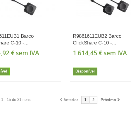
611EUB1 Barco
R9861611EUB2 Barco
hare C-10 -...
ClickShare C-10 -...
,92 €
sem IVA
1 614,45 €
sem IVA
ível
Disponível
1 - 15 de 21 itens
Anterior
1
2
Próximo