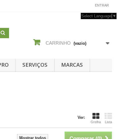
CONTACTE-NOS
ENTRAR
Select Language
▼
CARRINHO
(vazio)
PRO
SERVIÇOS
MARCAS
Ver:
Grelha
Lista
Mostrar todos
Comparar (
0
)