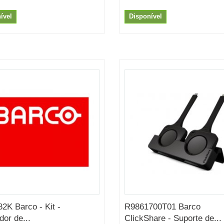
ível
Disponível
2K Barco - Kit -
R9861700T01 Barco
dor de...
ClickShare - Suporte de...