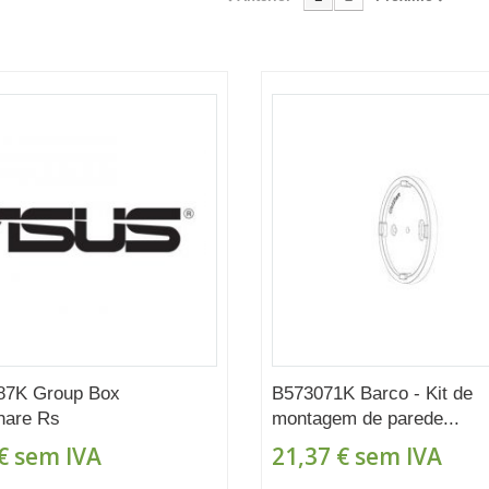
87K Group Box
B573071K Barco - Kit de
hare Rs
montagem de parede...
€
sem IVA
21,37 €
sem IVA