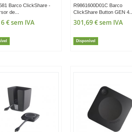
81 Barco ClickShare -
R9861600D01C Barco
sor de...
ClickShare Button GEN 4..
16 €
sem IVA
301,69 €
sem IVA
ível
Disponível