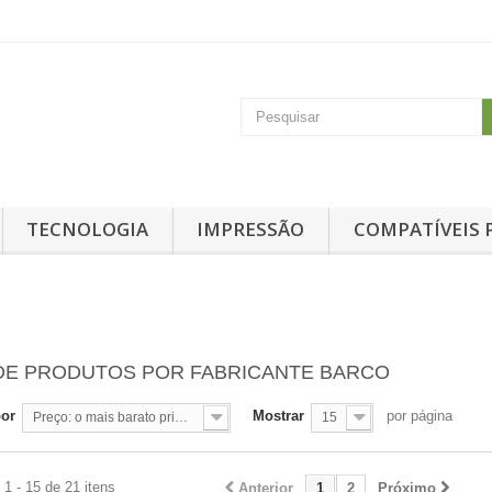
TECNOLOGIA
IMPRESSÃO
COMPATÍVEIS 
 DE PRODUTOS POR FABRICANTE BARCO
por
Mostrar
por página
Preço: o mais barato primeiro
15
1 - 15 de 21 itens
Anterior
1
2
Próximo