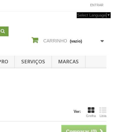
CONTACTE-NOS
ENTRAR
Select Language
▼
CARRINHO
(vazio)
PRO
SERVIÇOS
MARCAS
Ver:
Grelha
Lista
Comparar (
0
)