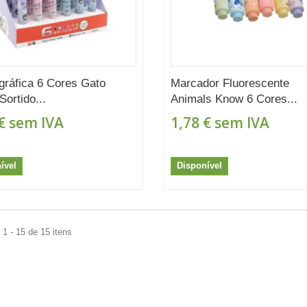
gráfica 6 Cores Gato
Marcador Fluorescente
Sortido...
Animals Know 6 Cores...
€
sem IVA
1,78 €
sem IVA
ível
Disponível
1 - 15 de 15 itens