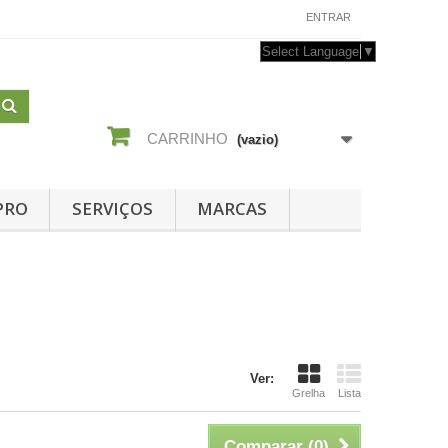
CONTACTE-NOS
ENTRAR
Select Language
▼
CARRINHO
(vazio)
PRO
SERVIÇOS
MARCAS
Ver:
Grelha
Lista
Comparar (
0
)