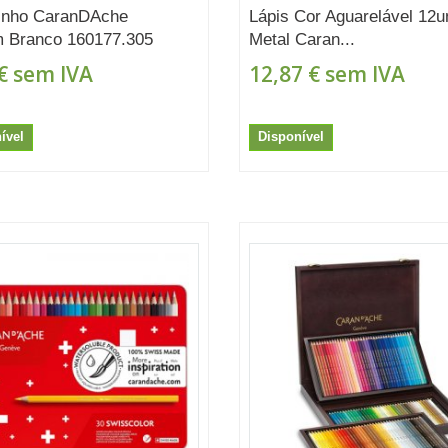
inho CaranDAche
Lápis Cor Aguarelável 12
 Branco 160177.305
Metal Caran...
€
sem IVA
12,87 €
sem IVA
ível
Disponível