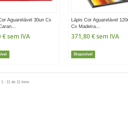
Cor Aguarelável 30un Cx
Lápis Cor Aguarelável 120
Caran...
Cx Madeira...
 €
sem IVA
371,80 €
sem IVA
ível
Disponível
1 - 11 de 11 itens