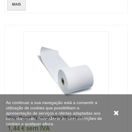
MAIS
Ao continuar a sua navegação está a consentir a
utilização de cookies que possibilitam a
apresentação de serviços e ofertas adaptadas aos
Rolo Papel Térmico 057x35x11mm...
seus interesses. Pode alterar as suas definições de
cookies a qualquer altura.
1,44 €
sem IVA