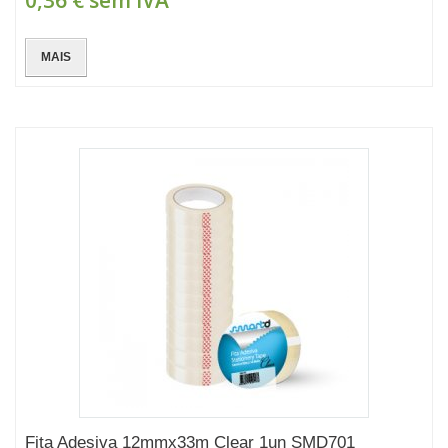
0,36 €
sem IVA
MAIS
Fita Adesiva 12mmx33m Clear 1un SMD701