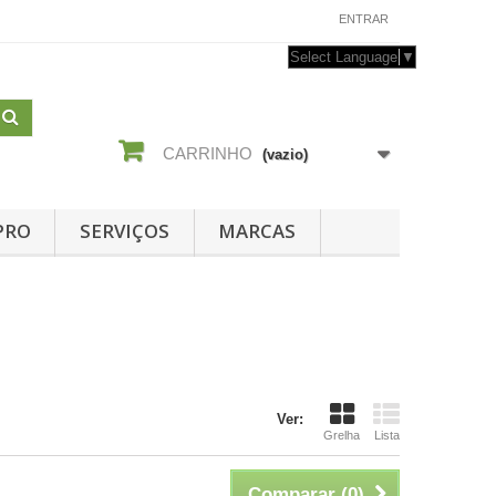
CONTACTE-NOS
ENTRAR
Select Language
▼
CARRINHO
(vazio)
PRO
SERVIÇOS
MARCAS
Ver:
Grelha
Lista
Comparar (
0
)