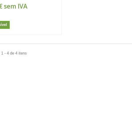
€
sem IVA
ível
1 - 4 de 4 itens