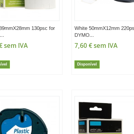
 89mmX28mm 130psc for
White 50mmX12mm 220psc
..
DYMO...
€
sem IVA
7,60 €
sem IVA
ível
Disponível