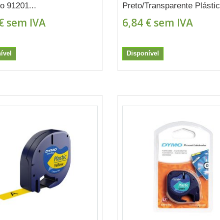
co 91201...
Preto/Transparente Plástic
€
sem IVA
6,84 €
sem IVA
ível
Disponível