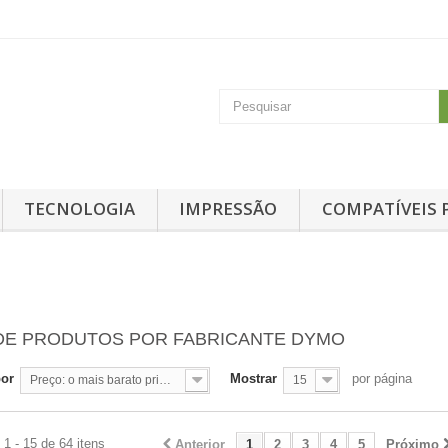
TECNOLOGIA
IMPRESSÃO
COMPATÍVEIS 
 DE PRODUTOS POR FABRICANTE DYMO
por
Mostrar
por página
Preço: o mais barato primeiro
15
1 - 15 de 64 itens
Anterior
1
2
3
4
5
Próximo