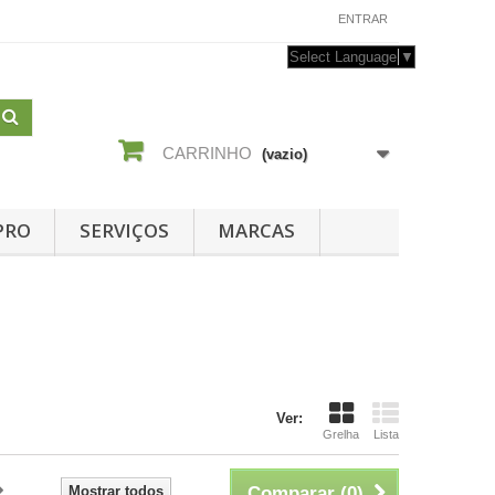
CONTACTE-NOS
ENTRAR
Select Language
▼
CARRINHO
(vazio)
PRO
SERVIÇOS
MARCAS
Ver:
Grelha
Lista
Mostrar todos
Comparar (
0
)