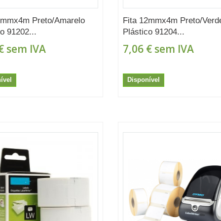
12mmx4m Preto/Amarelo
Fita 12mmx4m Preto/Verd
co 91202...
Plástico 91204...
€
sem IVA
7,06 €
sem IVA
ível
Disponível