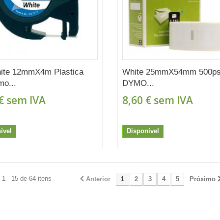
ite 12mmX4m Plastica
White 25mmX54mm 500psc
mo...
DYMO...
€
sem IVA
8,60 €
sem IVA
ível
Disponível
1 - 15 de 64 itens
Anterior
1
2
3
4
5
Próximo