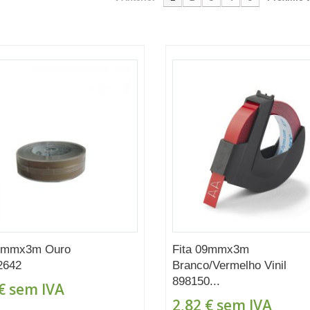
12mmx3m Ouro
Fita 09mmx3m
2642
Branco/Vermelho Vinil
898150...
€
sem IVA
2,82 €
sem IVA