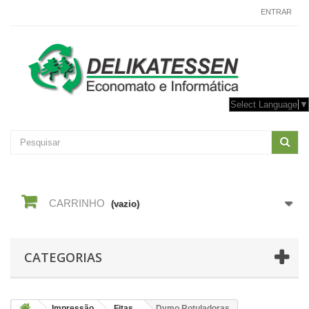
CONTACTE-NOS
ENTRAR
Select Language
▼
CARRINHO
(vazio)
CATEGORIAS
Impressão
Fitas
Dymo Rotuladoras