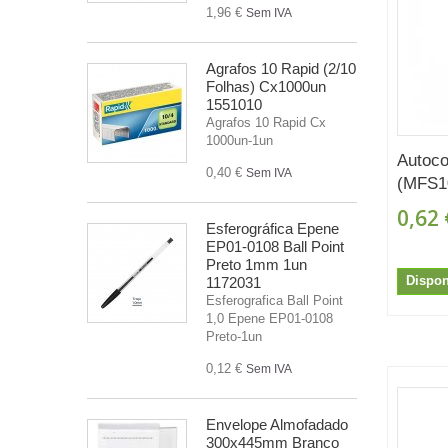
1,96 €
Sem IVA
Agrafos 10 Rapid (2/10
Folhas) Cx1000un
1551010
Agrafos 10 Rapid Cx
1000un-1un
Autoco
0,40 €
Sem IVA
(MFS10
0,62 
Esferográfica Epene
EP01-0108 Ball Point
Preto 1mm 1un
Dispon
1172031
Esferografica Ball Point
1,0 Epene EP01-0108
Preto-1un
0,12 €
Sem IVA
Envelope Almofadado
300x445mm Branco