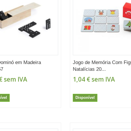
Dominó em Madeira
Jogo de Memória Com Fig
57
Natalícias 20...
€
sem IVA
1,04 €
sem IVA
ível
Disponível