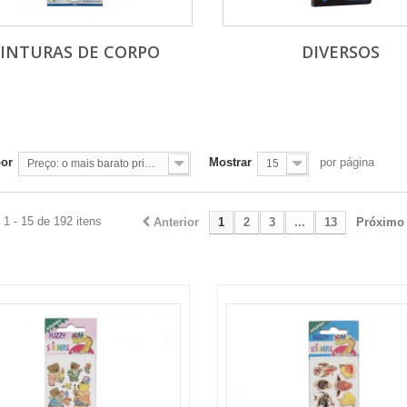
INTURAS DE CORPO
DIVERSOS
por
Mostrar
por página
Preço: o mais barato primeiro
15
1 - 15 de 192 itens
Anterior
1
2
3
...
13
Próximo