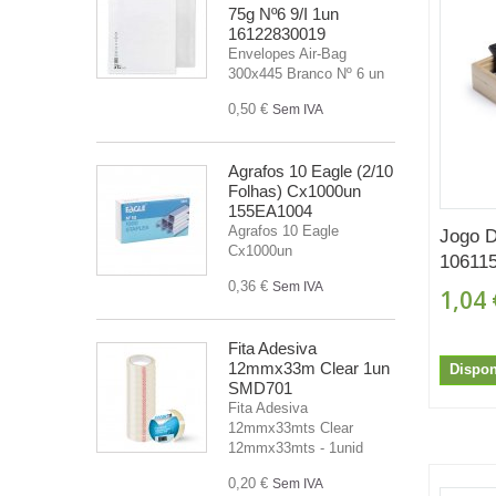
75g Nº6 9/I 1un
16122830019
Envelopes Air-Bag
300x445 Branco Nº 6 un
0,50 €
Sem IVA
Agrafos 10 Eagle (2/10
Folhas) Cx1000un
155EA1004
Agrafos 10 Eagle
Jogo 
Cx1000un
10611
0,36 €
Sem IVA
1,04 
Fita Adesiva
12mmx33m Clear 1un
Dispon
SMD701
Fita Adesiva
12mmx33mts Clear
12mmx33mts - 1unid
0,20 €
Sem IVA