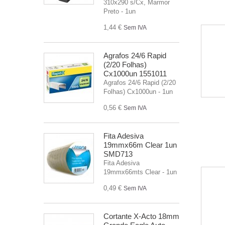
310x290 s/Cx, Marmor
Preto - 1un
1,44 €
Sem IVA
Agrafos 24/6 Rapid
(2/20 Folhas)
Cx1000un 1551011
Agrafos 24/6 Rapid (2/20
Folhas) Cx1000un - 1un
0,56 €
Sem IVA
Fita Adesiva
19mmx66m Clear 1un
SMD713
Fita Adesiva
19mmx66mts Clear - 1un
0,49 €
Sem IVA
Cortante X-Acto 18mm