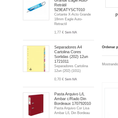
Grande Eagle Auto-
Retrátil
529EATYSCT010
P
Cortante X-Acto Grande
18mm Eagle Auto-
Retractil
1,77 €
Sem IVA
Separadores A4
Ordenar 
Cartolina Cores
Sortidas (202) 12un
1721011
Mostrando 
Separadores Cartolina
12un (202) (1011)
0,70 €
Sem IVA
Pasta Arquivo L/L
Ambar c/Rado Din
Bordeaux 170792010
Pasta Arquivo Cor Lisa
Ambar L/L Din Bordeau