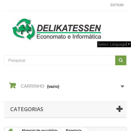
CONTACTE-NOS
ENTRAR
Select Language
▼
CARRINHO
(vazio)
CATEGORIAS
Material de escritório
Papelaria