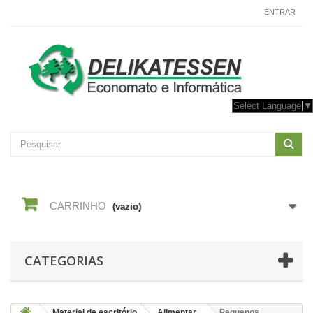
CONTACTE-NOS
ENTRAR
Select Language
▼
CARRINHO
(vazio)
CATEGORIAS
Material de escritório
Alimentar
Pequenos