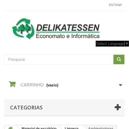
CONTACTE-NOS
ENTRAR
Select Language
▼
CARRINHO
(vazio)
CATEGORIAS
Material de escritório
Limpeza
Ambientadores