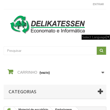
CONTACTE-NOS
ENTRAR
Select Language
▼
CARRINHO
(vazio)
CATEGORIAS
Material de escritório
Embalagem