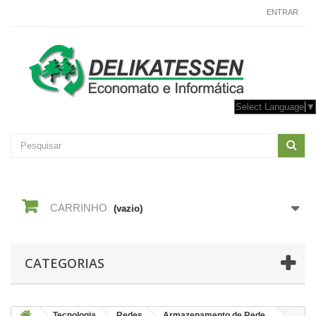
CONTACTE-NOS
ENTRAR
Select Language
▼
CARRINHO
(vazio)
CATEGORIAS
Tecnologia
Redes
Armazenamento de Rede