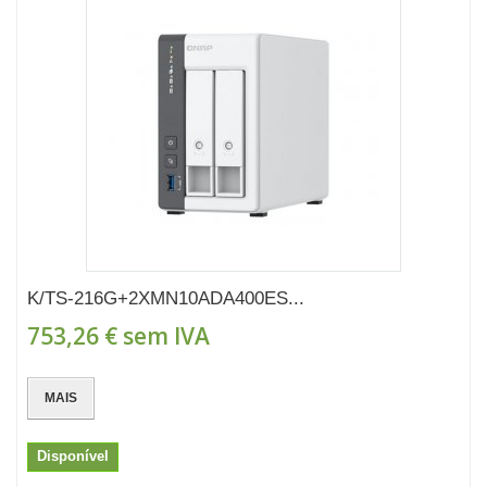
K/TS-216G+2XMN10ADA400ES...
753,26 €
sem IVA
MAIS
Disponível