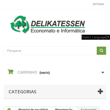
CONTACTE-NOS
ENTRAR
Select Language
▼
CARRINHO
(vazio)
CATEGORIAS
Material de escritório
Manutenção
Acessorios