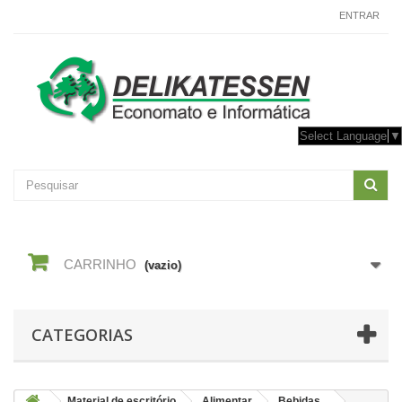
CONTACTE-NOS
ENTRAR
Select Language
▼
CARRINHO
(vazio)
CATEGORIAS
Material de escritório
Alimentar
Bebidas