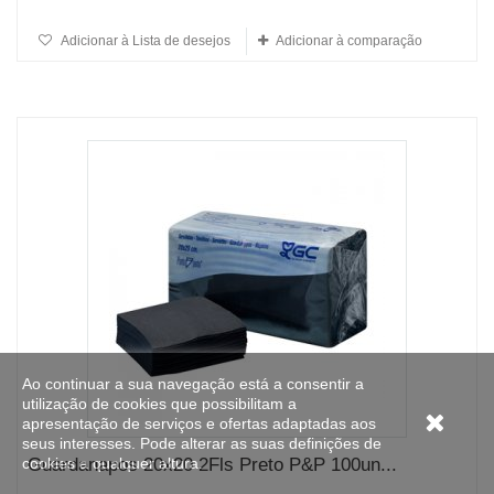
Adicionar à Lista de desejos
Adicionar à comparação
Ao continuar a sua navegação está a consentir a
utilização de cookies que possibilitam a
apresentação de serviços e ofertas adaptadas aos
seus interesses. Pode alterar as suas definições de
cookies a qualquer altura.
Guardanapos 20x20 2Fls Preto P&P 100un...