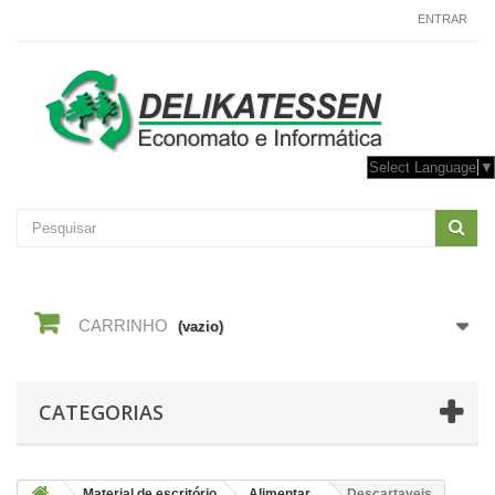
CONTACTE-NOS
ENTRAR
Select Language
▼
CARRINHO
(vazio)
CATEGORIAS
Material de escritório
Alimentar
Descartaveis