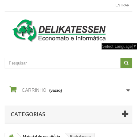
CONTACTE-NOS
ENTRAR
Select Language
▼
CARRINHO
(vazio)
CATEGORIAS
Material de escritório
Embalagem