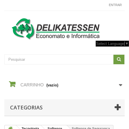
CONTACTE-NOS
ENTRAR
Select Language
▼
CARRINHO
(vazio)
CATEGORIAS
Tecnologia
Software
Software de Segurança