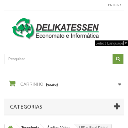
CONTACTE-NOS
ENTRAR
Select Language
▼
CARRINHO
(vazio)
CATEGORIAS
Tecnologia
Áudio e Vídeo
LFD e Sinal Digital