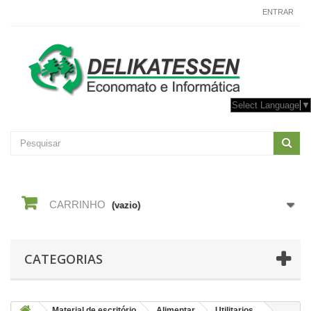
CONTACTE-NOS
ENTRAR
Select Language
▼
CARRINHO
(vazio)
CATEGORIAS
Material de escritório
Alimentar
Utilitarios