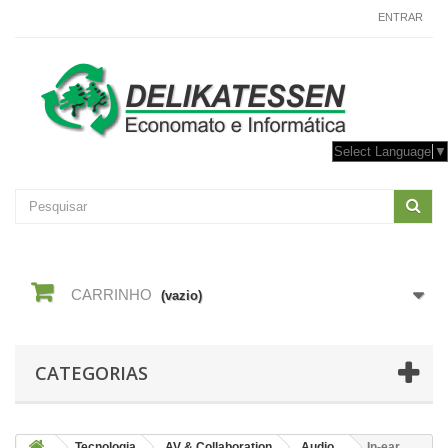
CONTACTE-NOS
ENTRAR
Select Language
▼
CARRINHO
(vazio)
CATEGORIAS
Tecnologia
AV & Collaboration
Audio
In-ear