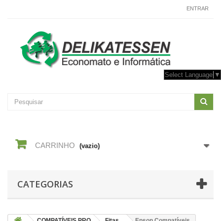
CONTACTE-NOS
ENTRAR
Select Language
▼
CARRINHO
(vazio)
CATEGORIAS
COMPATÍVEIS PRO
Fitas
Epson Compatíveis