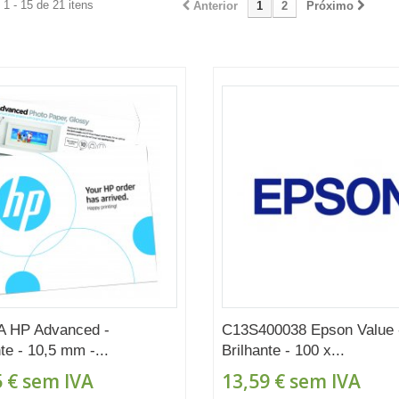
1 - 15 de 21 itens
Anterior
1
2
Próximo
A HP Advanced -
C13S400038 Epson Value 
te - 10,5 mm -...
Brilhante - 100 x...
 €
sem IVA
13,59 €
sem IVA