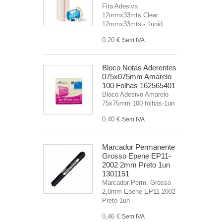
Fita Adesiva
12mmx33mts Clear
12mmx33mts - 1unid
0,20 €
Sem IVA
Bloco Notas Aderentes
075x075mm Amarelo
100 Folhas 162565401
Bloco Adesivo Amarelo
75x75mm 100 folhas-1un
0,40 €
Sem IVA
Marcador Permanente
Grosso Epene EP11-
2002 2mm Preto 1un
1301151
Marcador Perm. Grosso
2,0mm Epene EP11-2002
Preto-1un
0,46 €
Sem IVA