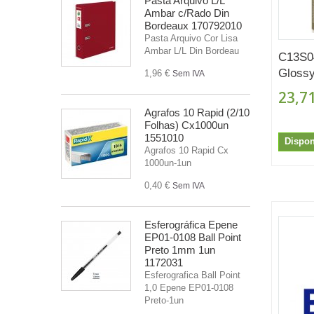
Pasta Arquivo L/L
Ambar c/Rado Din
Bordeaux 170792010
Pasta Arquivo Cor Lisa
Ambar L/L Din Bordeau
C13S0
Glossy
1,96 €
Sem IVA
23,71
Agrafos 10 Rapid (2/10
Folhas) Cx1000un
1551010
Dispon
Agrafos 10 Rapid Cx
1000un-1un
0,40 €
Sem IVA
Esferográfica Epene
EP01-0108 Ball Point
Preto 1mm 1un
1172031
Esferografica Ball Point
1,0 Epene EP01-0108
Preto-1un