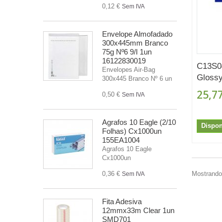
0,12 €
Sem IVA
Envelope Almofadado
300x445mm Branco
75g Nº6 9/I 1un
16122830019
C13S0
Envelopes Air-Bag
Glossy
300x445 Branco Nº 6 un
25,77
0,50 €
Sem IVA
Agrafos 10 Eagle (2/10
Dispon
Folhas) Cx1000un
155EA1004
Agrafos 10 Eagle
Cx1000un
0,36 €
Mostrando 
Sem IVA
Fita Adesiva
12mmx33m Clear 1un
SMD701