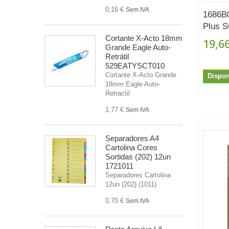
0,16 €
Sem IVA
1686B
Plus S
Cortante X-Acto 18mm
19,66
Grande Eagle Auto-
Retrátil
529EATYSCT010
Cortante X-Acto Grande
Dispon
18mm Eagle Auto-
Retractil
1,77 €
Sem IVA
Separadores A4
Cartolina Cores
Sortidas (202) 12un
1721011
Separadores Cartolina
12un (202) (1011)
0,70 €
Sem IVA