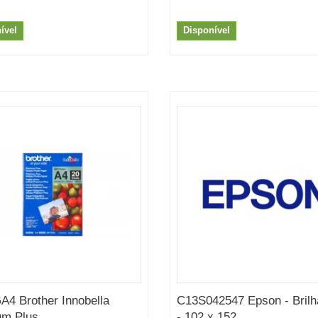
ível
Disponível
4 Brother Innobella
C13S042547 Epson - Brilh
m Plus...
- 102 x 152...