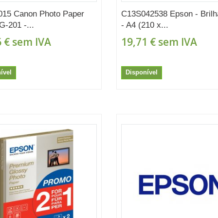
015 Canon Photo Paper
C13S042538 Epson - Brilh
G-201 -...
- A4 (210 x...
 €
sem IVA
19,71 €
sem IVA
ível
Disponível