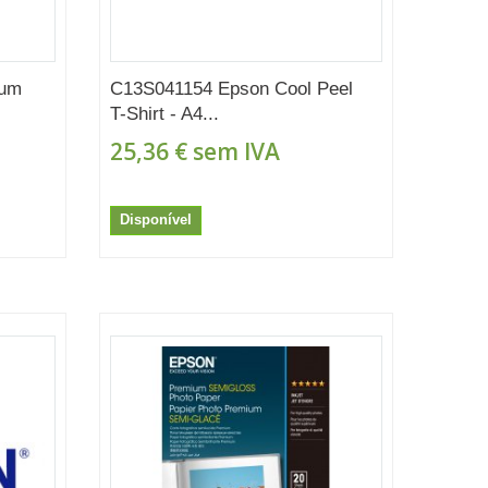
ium
C13S041154 Epson Cool Peel
T-Shirt - A4...
25,36 €
sem IVA
Disponível