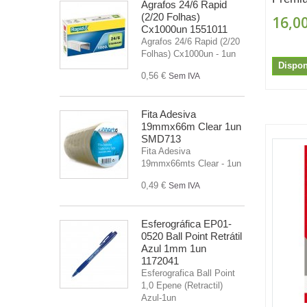
Agrafos 24/6 Rapid
(2/20 Folhas)
16,00
Cx1000un 1551011
Agrafos 24/6 Rapid (2/20
Folhas) Cx1000un - 1un
Dispon
0,56 €
Sem IVA
Fita Adesiva
19mmx66m Clear 1un
SMD713
Fita Adesiva
19mmx66mts Clear - 1un
0,49 €
Sem IVA
Esferográfica EP01-
0520 Ball Point Retrátil
Azul 1mm 1un
1172041
Esferografica Ball Point
1,0 Epene (Retractil)
Azul-1un