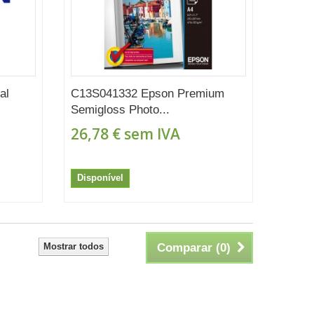
al
C13S041332 Epson Premium
Semigloss Photo...
26,78 €
sem IVA
Disponível
Mostrar todos
Comparar (
0
)