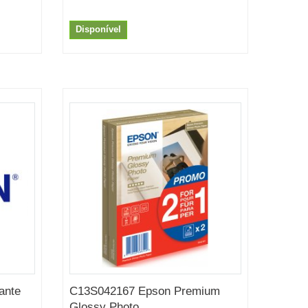
Disponível
ante
C13S042167 Epson Premium
Glossy Photo...