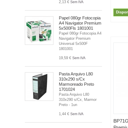
2,13 €
Sem IVA
Dispon
Papel 080gr Fotocopia
A4 Navigator Premium
5x500Fls 1801001
Papel 080gr Fotocopia A4
Navigator Premium
Universal 5x500F
1801001
19,59 €
Sem IVA
Pasta Arquivo L80
310x290 s/Cx
Marmoreado Preto
1701024
Pasta Arquivo L80
310x290 s/Cx, Marmor
Preto - 1un
1,44 €
Sem IVA
BP71GA
Premiu