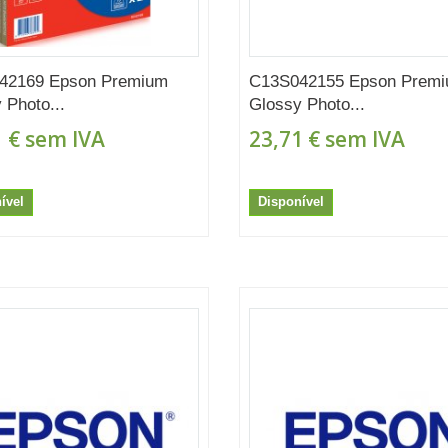
42169 Epson Premium
C13S042155 Epson Prem
 Photo...
Glossy Photo...
 €
sem IVA
23,71 €
sem IVA
ível
Disponível