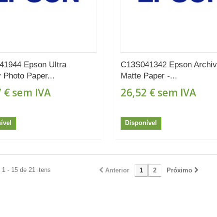
41944 Epson Ultra
C13S041342 Epson Archiv
 Photo Paper...
Matte Paper -...
 €
sem IVA
26,52 €
sem IVA
ível
Disponível
1 - 15 de 21 itens
Anterior
1
2
Próximo