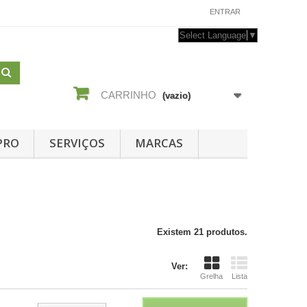
CONTACTE-NOS
ENTRAR
Select Language
▼
CARRINHO
(vazio)
PRO
SERVIÇOS
MARCAS
Existem 21 produtos.
Ver:
Grelha
Lista