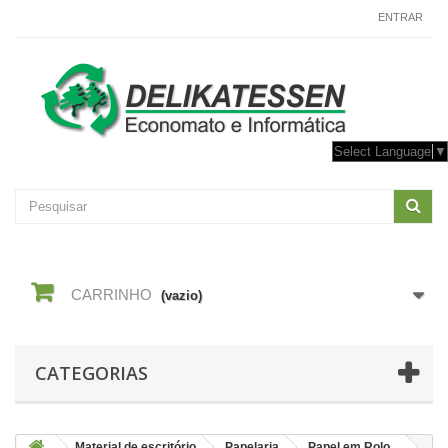
CONTACTE-NOS
ENTRAR
Select Language
▼
CARRINHO
(vazio)
CATEGORIAS
Material de escritório
Papelaria
Papel em Rolo