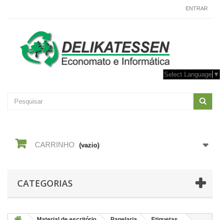
CONTACTE-NOS
ENTRAR
Select Language
▼
CARRINHO
(vazio)
CATEGORIAS
Material de escritório
Papelaria
Etiquetas