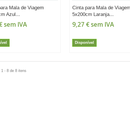
para Mala de Viagem
Cinta para Mala de Viage
m Azul...
5x200cm Laranja...
€
sem IVA
9,27 €
sem IVA
ível
Disponível
1 - 8 de 8 itens