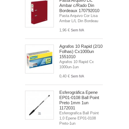
Pasta Arquivo L/L
Ambar c/Rado Din
Bordeaux 170792010
Pasta Arquivo Cor Lisa
Ambar L/L Din Bordeau
1,96 €
Sem IVA
Agrafos 10 Rapid (2/10
Folhas) Cx1000un
1551010
Agrafos 10 Rapid Cx
1000un-1un
0,40 €
Sem IVA
Esferográfica Epene
EP01-0108 Ball Point
Preto 1mm 1un
1172031
Esferografica Ball Point
1,0 Epene EP01-0108
Preto-1un