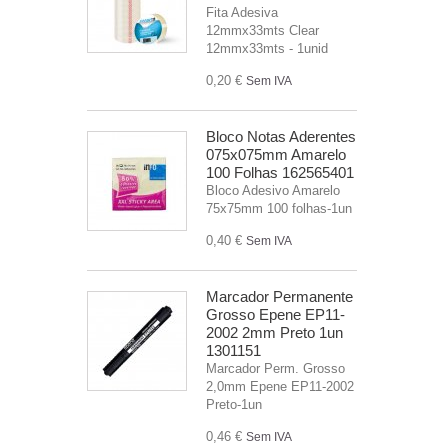
Fita Adesiva
12mmx33mts Clear
12mmx33mts - 1unid
0,20 €
Sem IVA
Bloco Notas Aderentes
075x075mm Amarelo
100 Folhas 162565401
Bloco Adesivo Amarelo
75x75mm 100 folhas-1un
0,40 €
Sem IVA
Marcador Permanente
Grosso Epene EP11-
2002 2mm Preto 1un
1301151
Marcador Perm. Grosso
2,0mm Epene EP11-2002
Preto-1un
0,46 €
Sem IVA