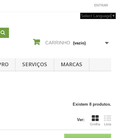
CONTACTE-NOS
ENTRAR
Select Language
▼
CARRINHO
(vazio)
PRO
SERVIÇOS
MARCAS
Existem 8 produtos.
Ver:
Grelha
Lista