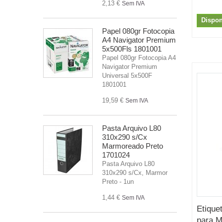
2,13 €
Sem IVA
Dispon
Papel 080gr Fotocopia
A4 Navigator Premium
5x500Fls 1801001
Papel 080gr Fotocopia A4
Navigator Premium
Universal 5x500F
1801001
19,59 €
Sem IVA
Pasta Arquivo L80
310x290 s/Cx
Marmoreado Preto
1701024
Pasta Arquivo L80
310x290 s/Cx, Marmor
Preto - 1un
1,44 €
Sem IVA
Etique
para M