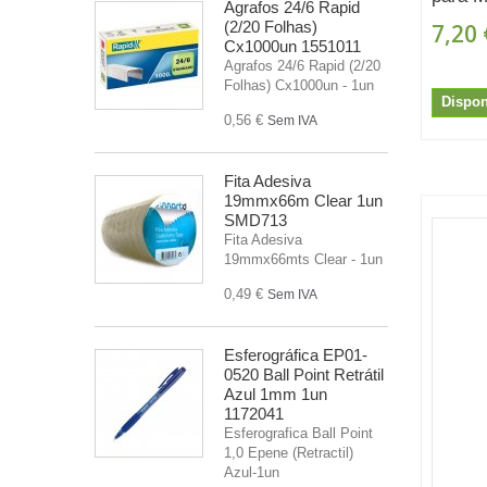
Agrafos 24/6 Rapid
(2/20 Folhas)
7,20 
Cx1000un 1551011
Agrafos 24/6 Rapid (2/20
Folhas) Cx1000un - 1un
Dispon
0,56 €
Sem IVA
Fita Adesiva
19mmx66m Clear 1un
SMD713
Fita Adesiva
19mmx66mts Clear - 1un
0,49 €
Sem IVA
Esferográfica EP01-
0520 Ball Point Retrátil
Azul 1mm 1un
1172041
Esferografica Ball Point
1,0 Epene (Retractil)
Azul-1un