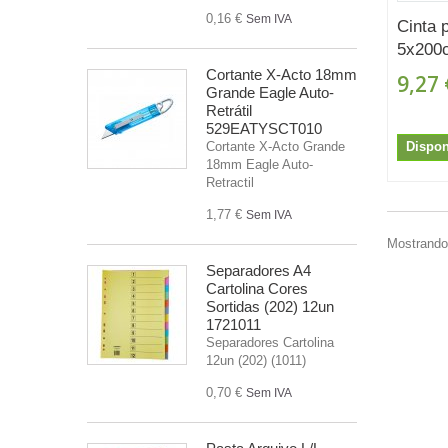
0,16 €
Sem IVA
Cinta 
5x200c
Cortante X-Acto 18mm
9,27 
Grande Eagle Auto-
Retrátil
529EATYSCT010
Dispon
Cortante X-Acto Grande
18mm Eagle Auto-
Retractil
1,77 €
Sem IVA
Mostrando 
Separadores A4
Cartolina Cores
Sortidas (202) 12un
1721011
Separadores Cartolina
12un (202) (1011)
0,70 €
Sem IVA