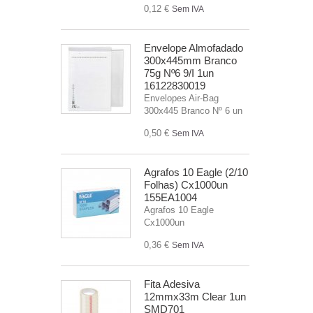
0,12 €
Sem IVA
Envelope Almofadado
300x445mm Branco
75g Nº6 9/I 1un
16122830019
Envelopes Air-Bag
300x445 Branco Nº 6 un
0,50 €
Sem IVA
Agrafos 10 Eagle (2/10
Folhas) Cx1000un
155EA1004
Agrafos 10 Eagle
Cx1000un
0,36 €
Sem IVA
Fita Adesiva
12mmx33m Clear 1un
SMD701