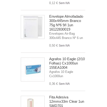
0,12 €
Sem IVA
Envelope Almofadado
300x445mm Branco
75g Nº6 9/I 1un
16122830019
Envelopes Air-Bag
300x445 Branco Nº 6 un
0,50 €
Sem IVA
Agrafos 10 Eagle (2/10
Folhas) Cx1000un
155EA1004
Agrafos 10 Eagle
Cx1000un
0,36 €
Sem IVA
Fita Adesiva
12mmx33m Clear 1un
SMD701