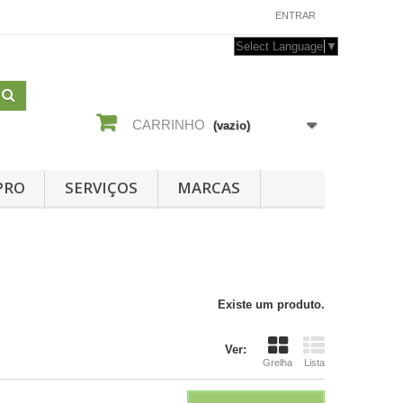
CONTACTE-NOS
ENTRAR
Select Language
▼
CARRINHO
(vazio)
PRO
SERVIÇOS
MARCAS
Existe um produto.
Ver:
Grelha
Lista