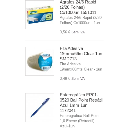
Agrafos 24/6 Rapid
(2/20 Folhas)
Cx1000un 1551011
Agrafos 24/6 Rapid (2/20
Folhas) Cx1000un - 1un
0,56 €
Sem IVA
Fita Adesiva
19mmx66m Clear 1un
SMD713
Fita Adesiva
19mmx66mts Clear - 1un
0,49 €
Sem IVA
Esferográfica EP01-
0520 Ball Point Retrátil
Azul 1mm 1un
1172041
Esferografica Ball Point
1,0 Epene (Retractil)
Azul-1un