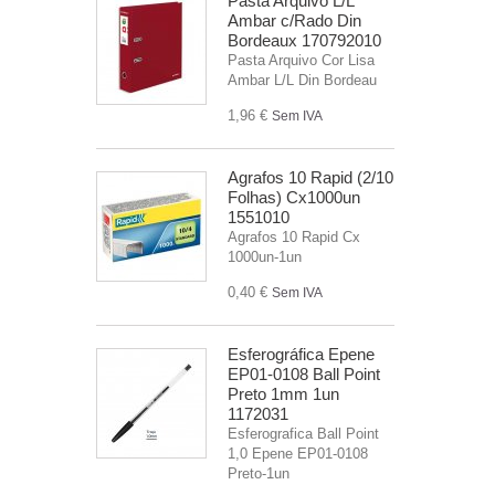
Pasta Arquivo L/L
Ambar c/Rado Din
Bordeaux 170792010
Pasta Arquivo Cor Lisa
Ambar L/L Din Bordeau
1,96 €
Sem IVA
Agrafos 10 Rapid (2/10
Folhas) Cx1000un
1551010
Agrafos 10 Rapid Cx
1000un-1un
0,40 €
Sem IVA
Esferográfica Epene
EP01-0108 Ball Point
Preto 1mm 1un
1172031
Esferografica Ball Point
1,0 Epene EP01-0108
Preto-1un