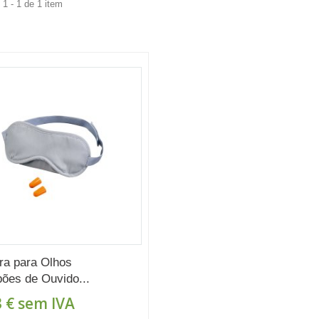
1 - 1 de 1 item
a para Olhos
ões de Ouvido...
 €
sem IVA