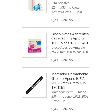
Fita Adesiva
12mmx33mts Clear
12mmx33mts - 1unid
0,20 €
Sem IVA
Bloco Notas Aderentes
075x075mm Amarelo
100 Folhas 162565401
Bloco Adesivo Amarelo
75x75mm 100 folhas-1un
0,40 €
Sem IVA
Marcador Permanente
Grosso Epene EP11-
2002 2mm Preto 1un
1301151
Marcador Perm. Grosso
2,0mm Epene EP11-2002
Preto-1un
0,46 €
Sem IVA