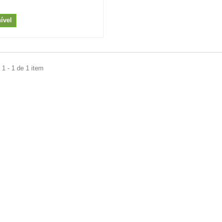
ível
1 - 1 de 1 item