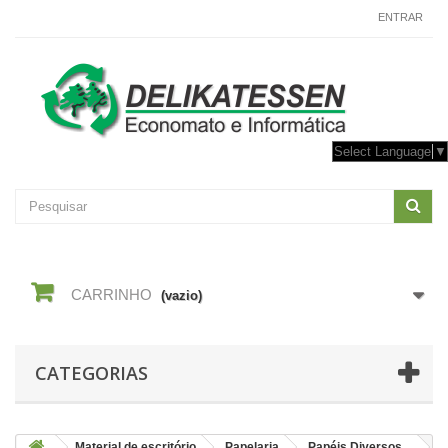
CONTACTE-NOS
ENTRAR
Select Language
▼
CARRINHO
(vazio)
CATEGORIAS
Material de escritório
Papelaria
Papéis Diversos