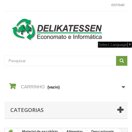
CONTACTE-NOS
ENTRAR
Select Language
▼
CARRINHO
(vazio)
CATEGORIAS
Material de escritório
Alimentar
Descartaveis