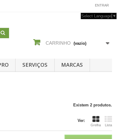
CONTACTE-NOS
ENTRAR
Select Language
▼
CARRINHO
(vazio)
PRO
SERVIÇOS
MARCAS
Existem 2 produtos.
Ver:
Grelha
Lista