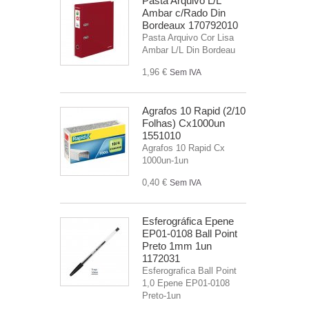
Pasta Arquivo L/L
Ambar c/Rado Din
Bordeaux 170792010
Pasta Arquivo Cor Lisa
Ambar L/L Din Bordeau
1,96 €
Sem IVA
Agrafos 10 Rapid (2/10
Folhas) Cx1000un
1551010
Agrafos 10 Rapid Cx
1000un-1un
0,40 €
Sem IVA
Esferográfica Epene
EP01-0108 Ball Point
Preto 1mm 1un
1172031
Esferografica Ball Point
1,0 Epene EP01-0108
Preto-1un