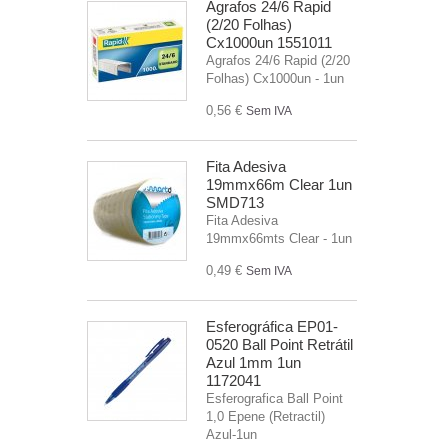
Agrafos 24/6 Rapid
(2/20 Folhas)
Cx1000un 1551011
Agrafos 24/6 Rapid (2/20
Folhas) Cx1000un - 1un
0,56 €
Sem IVA
Fita Adesiva
19mmx66m Clear 1un
SMD713
Fita Adesiva
19mmx66mts Clear - 1un
0,49 €
Sem IVA
Esferográfica EP01-
0520 Ball Point Retrátil
Azul 1mm 1un
1172041
Esferografica Ball Point
1,0 Epene (Retractil)
Azul-1un