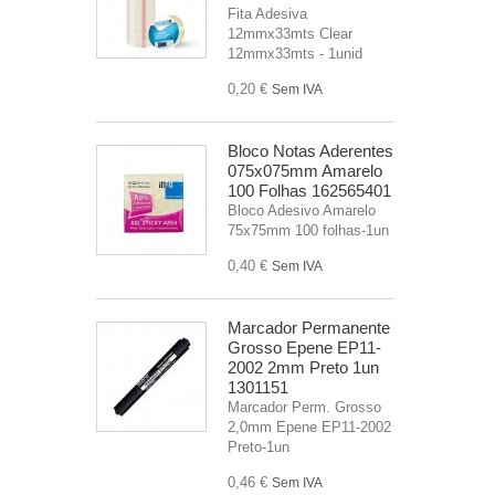
Fita Adesiva
12mmx33mts Clear
12mmx33mts - 1unid
0,20 €
Sem IVA
Bloco Notas Aderentes
075x075mm Amarelo
100 Folhas 162565401
Bloco Adesivo Amarelo
75x75mm 100 folhas-1un
0,40 €
Sem IVA
Marcador Permanente
Grosso Epene EP11-
2002 2mm Preto 1un
1301151
Marcador Perm. Grosso
2,0mm Epene EP11-2002
Preto-1un
0,46 €
Sem IVA