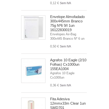
0,12 €
Sem IVA
Envelope Almofadado
300x445mm Branco
75g Nº6 9/I 1un
16122830019
Envelopes Air-Bag
300x445 Branco Nº 6 un
0,50 €
Sem IVA
Agrafos 10 Eagle (2/10
Folhas) Cx1000un
155EA1004
Agrafos 10 Eagle
Cx1000un
0,36 €
Sem IVA
Fita Adesiva
12mmx33m Clear 1un
SMD701