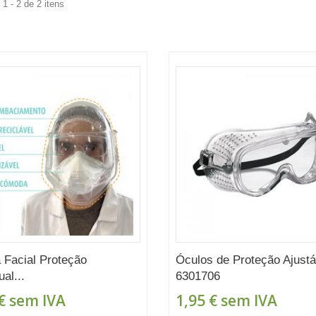
1 - 2 de 2 itens
a Facial Proteção
Óculos de Proteção Ajustá
ual...
6301706
€
sem IVA
1,95 €
sem IVA