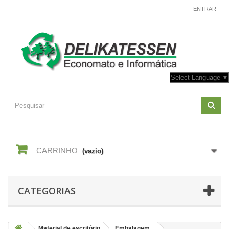
CONTACTE-NOS
ENTRAR
Select Language
▼
CARRINHO
(vazio)
CATEGORIAS
Material de escritório
Embalagem