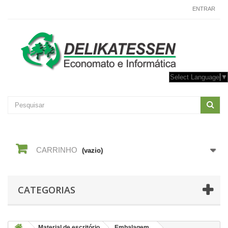
CONTACTE-NOS
ENTRAR
Select Language
▼
CARRINHO
(vazio)
CATEGORIAS
Material de escritório
Embalagem