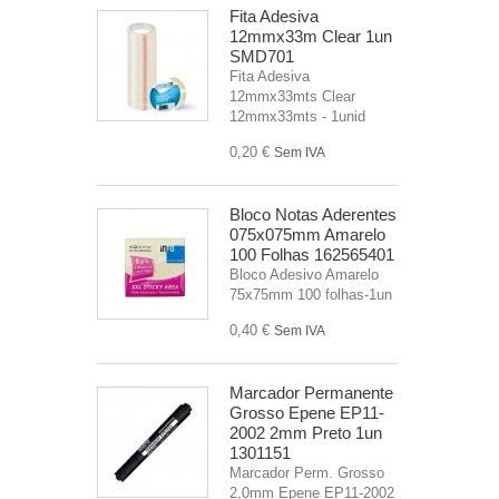
Fita Adesiva
12mmx33m Clear 1un
SMD701
Fita Adesiva
12mmx33mts Clear
12mmx33mts - 1unid
0,20 €
Sem IVA
Bloco Notas Aderentes
075x075mm Amarelo
100 Folhas 162565401
Bloco Adesivo Amarelo
75x75mm 100 folhas-1un
0,40 €
Sem IVA
Marcador Permanente
Grosso Epene EP11-
2002 2mm Preto 1un
1301151
Marcador Perm. Grosso
2,0mm Epene EP11-2002