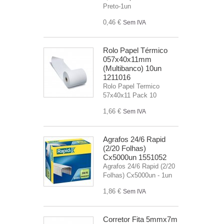
Preto-1un
0,46 €
Sem IVA
Rolo Papel Térmico
057x40x11mm
(Multibanco) 10un
1211016
Rolo Papel Termico
57x40x11 Pack 10
1,66 €
Sem IVA
Agrafos 24/6 Rapid
(2/20 Folhas)
Cx5000un 1551052
Agrafos 24/6 Rapid (2/20
Folhas) Cx5000un - 1un
1,86 €
Sem IVA
Corretor Fita 5mmx7m