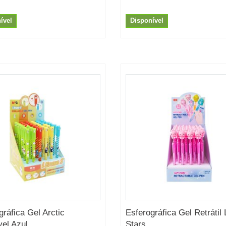
ível
Disponível
gráfica Gel Arctic
Esferográfica Gel Retrátil
el Azul...
Stars...