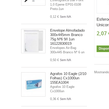
Esferografica Ball Point
1,0 Epene EP01-0108
Preto-1un
0,12 €
Sem IVA
Esfero
Unicor
Envelope Almofadado
2,07 
300x445mm Branco
75g Nº6 9/I 1un
16122830019
Envelopes Air-Bag
Dispon
300x445 Branco Nº 6 un
0,50 €
Sem IVA
Mostrando 
Agrafos 10 Eagle (2/10
Folhas) Cx1000un
155EA1004
Agrafos 10 Eagle
Cx1000un
0,36 €
Sem IVA