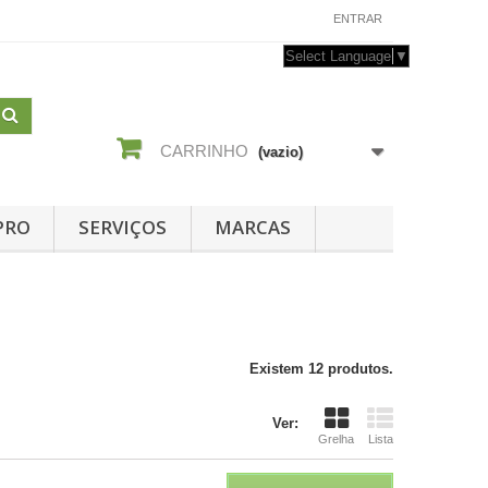
CONTACTE-NOS
ENTRAR
Select Language
▼
CARRINHO
(vazio)
PRO
SERVIÇOS
MARCAS
Existem 12 produtos.
Ver:
Grelha
Lista