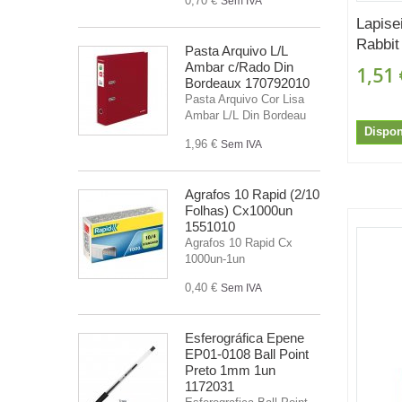
0,70 €
Sem IVA
Lapise
Rabbit
Pasta Arquivo L/L
Ambar c/Rado Din
1,51 
Bordeaux 170792010
Pasta Arquivo Cor Lisa
Ambar L/L Din Bordeau
Dispon
1,96 €
Sem IVA
Agrafos 10 Rapid (2/10
Folhas) Cx1000un
1551010
Agrafos 10 Rapid Cx
1000un-1un
0,40 €
Sem IVA
Esferográfica Epene
EP01-0108 Ball Point
Preto 1mm 1un
1172031