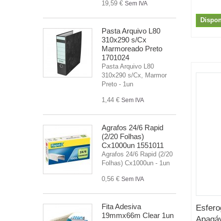
19,59 €
Sem IVA
Dispon
Pasta Arquivo L80
310x290 s/Cx
Marmoreado Preto
1701024
Pasta Arquivo L80
310x290 s/Cx, Marmor
Preto - 1un
1,44 €
Sem IVA
Agrafos 24/6 Rapid
(2/20 Folhas)
Cx1000un 1551011
Agrafos 24/6 Rapid (2/20
Folhas) Cx1000un - 1un
0,56 €
Sem IVA
Fita Adesiva
Esfero
19mmx66m Clear 1un
Apagáv