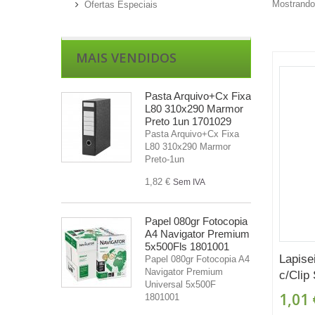
Mostrando 
Ofertas Especiais
MAIS VENDIDOS
Pasta Arquivo+Cx Fixa
L80 310x290 Marmor
Preto 1un 1701029
Pasta Arquivo+Cx Fixa
L80 310x290 Marmor
Preto-1un
1,82 €
Sem IVA
Papel 080gr Fotocopia
A4 Navigator Premium
5x500Fls 1801001
Lapise
Papel 080gr Fotocopia A4
Navigator Premium
c/Clip 
Universal 5x500F
1,01 
1801001