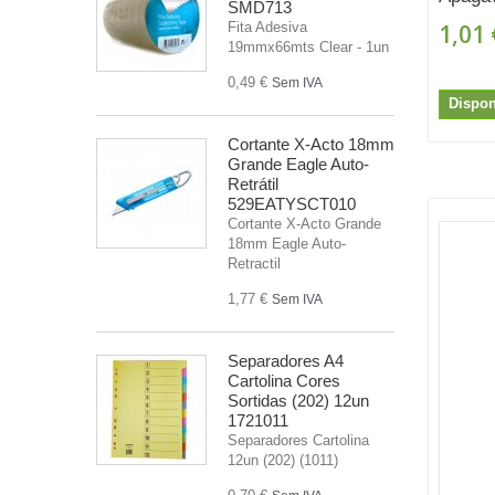
SMD713
1,01 
Fita Adesiva
19mmx66mts Clear - 1un
0,49 €
Sem IVA
Dispon
Cortante X-Acto 18mm
Grande Eagle Auto-
Retrátil
529EATYSCT010
Cortante X-Acto Grande
18mm Eagle Auto-
Retractil
1,77 €
Sem IVA
Separadores A4
Cartolina Cores
Sortidas (202) 12un
1721011
Separadores Cartolina
12un (202) (1011)