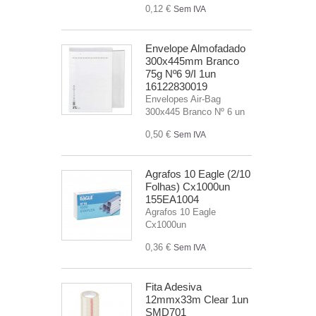
0,12 €
Sem IVA
Envelope Almofadado
300x445mm Branco
75g Nº6 9/I 1un
16122830019
Envelopes Air-Bag
300x445 Branco Nº 6 un
0,50 €
Sem IVA
Agrafos 10 Eagle (2/10
Folhas) Cx1000un
155EA1004
Agrafos 10 Eagle
Cx1000un
0,36 €
Sem IVA
Fita Adesiva
12mmx33m Clear 1un
SMD701