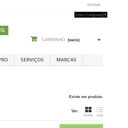
CONTACTE-NOS
ENTRAR
Select Language
▼
CARRINHO
(vazio)
PRO
SERVIÇOS
MARCAS
Existe um produto.
Ver:
Grelha
Lista