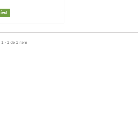
ível
1 - 1 de 1 item