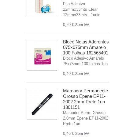
Fita Adesiva
12mmx33mts Clear
12mmx33mts - 1unid
0,20 €
Sem IVA
Bloco Notas Aderentes
075x075mm Amarelo
100 Folhas 162565401
Bloco Adesivo Amarelo
75x75mm 100 folhas-1un
0,40 €
Sem IVA
Marcador Permanente
Grosso Epene EP11-
2002 2mm Preto 1un
1301151
Marcador Perm. Grosso
2,0mm Epene EP11-2002
Preto-1un
0,46 €
Sem IVA