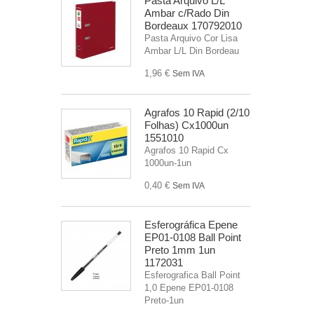
Pasta Arquivo L/L
Ambar c/Rado Din
Bordeaux 170792010
Pasta Arquivo Cor Lisa
Ambar L/L Din Bordeau
1,96 €
Sem IVA
Agrafos 10 Rapid (2/10
Folhas) Cx1000un
1551010
Agrafos 10 Rapid Cx
1000un-1un
0,40 €
Sem IVA
Esferográfica Epene
EP01-0108 Ball Point
Preto 1mm 1un
1172031
Esferografica Ball Point
1,0 Epene EP01-0108
Preto-1un