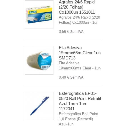
Agrafos 24/6 Rapid
(2/20 Folhas)
Cx1000un 1551011
Agrafos 24/6 Rapid (2/20
Folhas) Cx1000un - 1un
0,56 €
Sem IVA
Fita Adesiva
19mmx66m Clear 1un
SMD713
Fita Adesiva
19mmx66mts Clear - 1un
0,49 €
Sem IVA
Esferográfica EP01-
0520 Ball Point Retrátil
Azul 1mm 1un
1172041
Esferografica Ball Point
1,0 Epene (Retractil)
Azul-1un