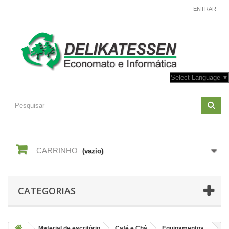
CONTACTE-NOS
ENTRAR
Select Language
▼
CARRINHO
(vazio)
CATEGORIAS
Material de escritório
Café e Chá
Equipamentos