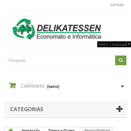
CONTACTE-NOS
ENTRAR
Select Language
▼
CARRINHO
(vazio)
CATEGORIAS
Impressão
Toners e Drums
Sharp Originais