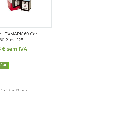
ro LEXMARK 60 Cor
0 21ml 225...
 €
sem IVA
ível
1 - 13 de 13 itens