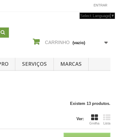
CONTACTE-NOS
ENTRAR
Select Language
▼
CARRINHO
(vazio)
PRO
SERVIÇOS
MARCAS
Existem 13 produtos.
Ver:
Grelha
Lista