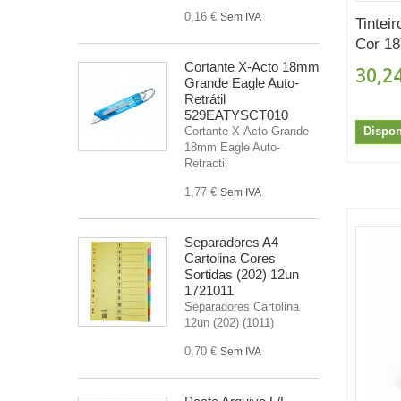
0,16 €
Sem IVA
Tintei
Cor 18
Cortante X-Acto 18mm
30,24
Grande Eagle Auto-
Retrátil
529EATYSCT010
Dispon
Cortante X-Acto Grande
18mm Eagle Auto-
Retractil
1,77 €
Sem IVA
Separadores A4
Cartolina Cores
Sortidas (202) 12un
1721011
Separadores Cartolina
12un (202) (1011)
0,70 €
Sem IVA