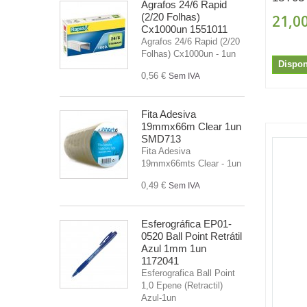
Agrafos 24/6 Rapid
(2/20 Folhas)
21,00
Cx1000un 1551011
Agrafos 24/6 Rapid (2/20
Folhas) Cx1000un - 1un
Dispon
0,56 €
Sem IVA
Fita Adesiva
19mmx66m Clear 1un
SMD713
Fita Adesiva
19mmx66mts Clear - 1un
0,49 €
Sem IVA
Esferográfica EP01-
0520 Ball Point Retrátil
Azul 1mm 1un
1172041
Esferografica Ball Point
1,0 Epene (Retractil)
Azul-1un