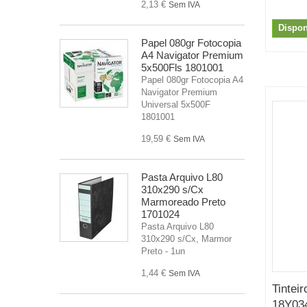
2,13 €
Sem IVA
Dispon
Papel 080gr Fotocopia
A4 Navigator Premium
5x500Fls 1801001
Papel 080gr Fotocopia A4
Navigator Premium
Universal 5x500F
1801001
19,59 €
Sem IVA
Pasta Arquivo L80
310x290 s/Cx
Marmoreado Preto
1701024
Pasta Arquivo L80
310x290 s/Cx, Marmor
Preto - 1un
1,44 €
Sem IVA
Tintei
18Y034