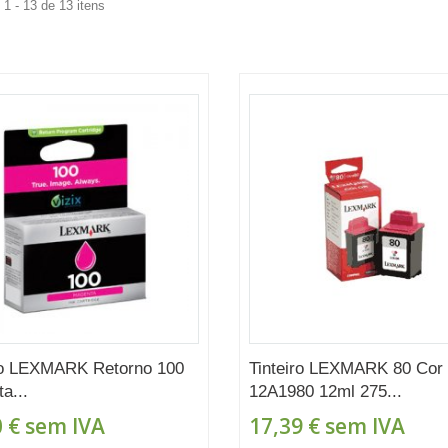
1 - 13 de 13 itens
ro LEXMARK Retorno 100
Tinteiro LEXMARK 80 Cor
a...
12A1980 12ml 275...
 €
sem IVA
17,39 €
sem IVA