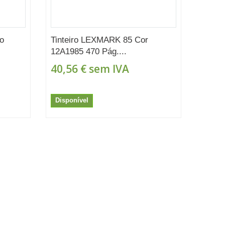
o
Tinteiro LEXMARK 85 Cor
12A1985 470 Pág....
40,56 €
sem IVA
Disponível