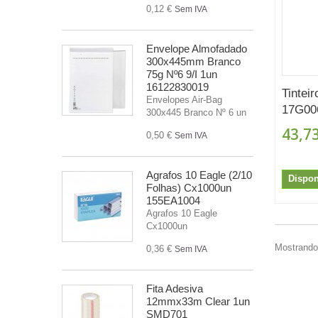
0,12 €
Sem IVA
Envelope Almofadado
300x445mm Branco
75g Nº6 9/I 1un
16122830019
Tintei
Envelopes Air-Bag
17G006
300x445 Branco Nº 6 un
43,73
0,50 €
Sem IVA
Agrafos 10 Eagle (2/10
Dispon
Folhas) Cx1000un
155EA1004
Agrafos 10 Eagle
Cx1000un
Mostrando 
0,36 €
Sem IVA
Fita Adesiva
12mmx33m Clear 1un
SMD701