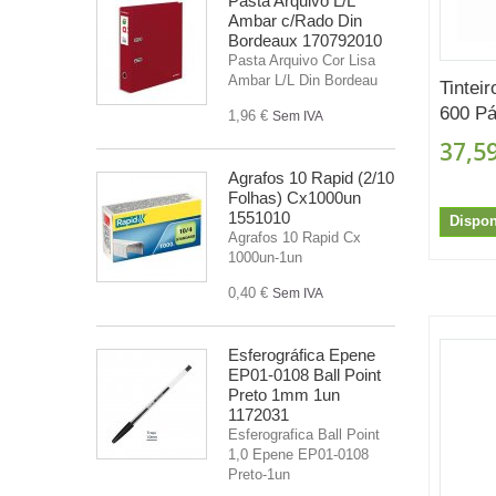
Pasta Arquivo L/L
Ambar c/Rado Din
Bordeaux 170792010
Pasta Arquivo Cor Lisa
Ambar L/L Din Bordeau
Tintei
600 P
1,96 €
Sem IVA
37,59
Agrafos 10 Rapid (2/10
Folhas) Cx1000un
1551010
Dispon
Agrafos 10 Rapid Cx
1000un-1un
0,40 €
Sem IVA
Esferográfica Epene
EP01-0108 Ball Point
Preto 1mm 1un
1172031
Esferografica Ball Point
1,0 Epene EP01-0108
Preto-1un