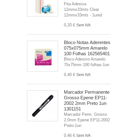
Fita Adesiva
12mmx33mts Clear
12mmx33mts - 1unid
0,20 €
Sem IVA
Bloco Notas Aderentes
075x075mm Amarelo
100 Folhas 162565401
Bloco Adesivo Amarelo
75x75mm 100 folhas-1un
0,40 €
Sem IVA
Marcador Permanente
Grosso Epene EP11-
2002 2mm Preto 1un
1301151
Marcador Perm. Grosso
2,0mm Epene EP11-2002
Preto-1un
0,46 €
Sem IVA