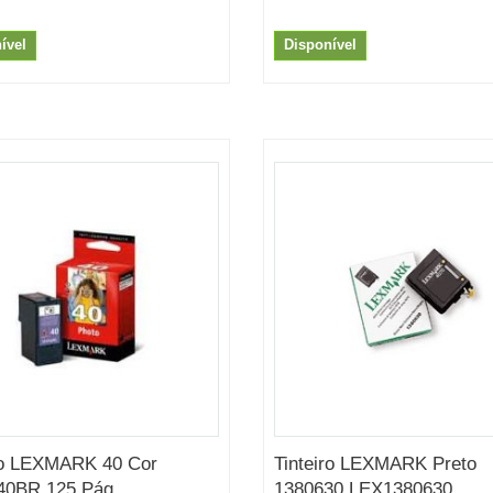
ível
Disponível
ro LEXMARK 40 Cor
Tinteiro LEXMARK Preto
0BR 125 Pág....
1380630 LEX1380630