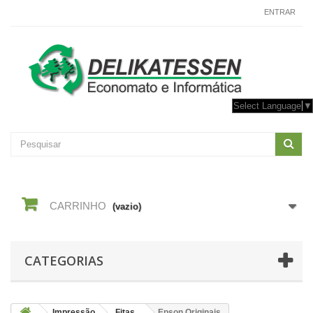
CONTACTE-NOS
ENTRAR
Select Language
▼
CARRINHO
(vazio)
CATEGORIAS
Impressão
Fitas
Epson Originais