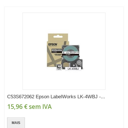
C53S672062 Epson LabelWorks LK-4WBJ -...
15,96 €
sem IVA
MAIS