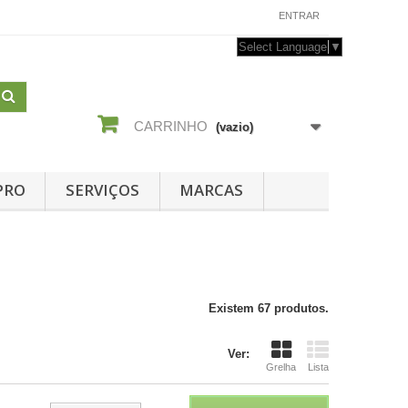
CONTACTE-NOS
ENTRAR
Select Language
▼
CARRINHO
(vazio)
PRO
SERVIÇOS
MARCAS
Existem 67 produtos.
Ver:
Grelha
Lista