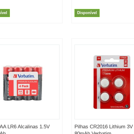
ível
Disponível
 AA LR6 Alcalinas 1.5V
Pilhas CR2016 Lithium 3V
h...
80mAh Verbatim...