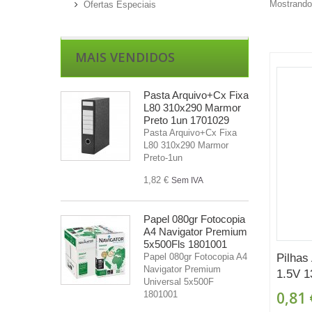
Mostrando 
Ofertas Especiais
MAIS VENDIDOS
Pasta Arquivo+Cx Fixa
L80 310x290 Marmor
Preto 1un 1701029
Pasta Arquivo+Cx Fixa
L80 310x290 Marmor
Preto-1un
1,82 €
Sem IVA
Papel 080gr Fotocopia
A4 Navigator Premium
5x500Fls 1801001
Pilhas
Papel 080gr Fotocopia A4
Navigator Premium
1.5V 1
Universal 5x500F
0,81 
1801001