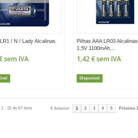
 LR1 / N / Lady Alcalinas
Pilhas AAA LR03 Alcalinas
1.5V 1100mAh...
€
sem IVA
1,42 €
sem IVA
ível
Disponível
1 - 15 de 67 itens
Anterior
1
2
3
4
5
Próximo