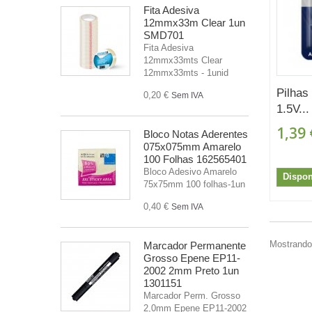
Fita Adesiva
12mmx33m Clear 1un
SMD701
Fita Adesiva
12mmx33mts Clear
12mmx33mts - 1unid
Pilhas
0,20 €
Sem IVA
1.5V...
1,39 
Bloco Notas Aderentes
075x075mm Amarelo
100 Folhas 162565401
Bloco Adesivo Amarelo
Dispon
75x75mm 100 folhas-1un
0,40 €
Sem IVA
Mostrando 
Marcador Permanente
Grosso Epene EP11-
2002 2mm Preto 1un
1301151
Marcador Perm. Grosso
2,0mm Epene EP11-2002