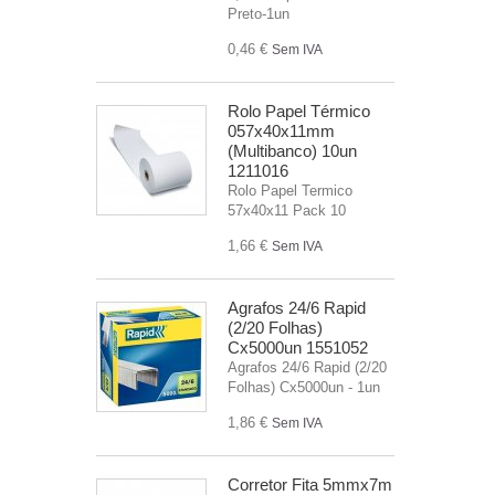
Preto-1un
0,46 €
Sem IVA
Rolo Papel Térmico
057x40x11mm
(Multibanco) 10un
1211016
Rolo Papel Termico
57x40x11 Pack 10
1,66 €
Sem IVA
Agrafos 24/6 Rapid
(2/20 Folhas)
Cx5000un 1551052
Agrafos 24/6 Rapid (2/20
Folhas) Cx5000un - 1un
1,86 €
Sem IVA
Corretor Fita 5mmx7m