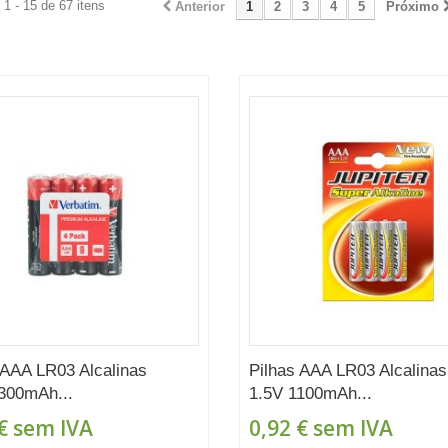
1 - 15 de 67 itens
Anterior
1
2
3
4
5
Próximo
 AAA LR03 Alcalinas
Pilhas AAA LR03 Alcalinas
300mAh...
1.5V 1100mAh...
€
sem IVA
0,92 €
sem IVA