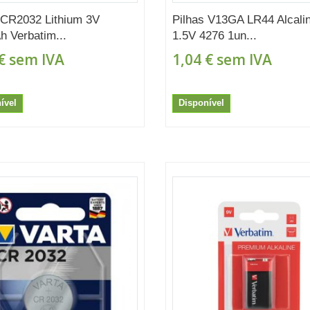
 CR2032 Lithium 3V
Pilhas V13GA LR44 Alcali
 Verbatim...
1.5V 4276 1un...
€
sem IVA
1,04 €
sem IVA
ível
Disponível