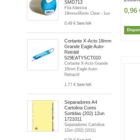
SMD713
Fita Adesiva
0,96 
19mmx66mts Clear - 1un
0,49 €
Sem IVA
Dispon
Cortante X-Acto 18mm
Grande Eagle Auto-
Retrátil
529EATYSCT010
Cortante X-Acto Grande
18mm Eagle Auto-
Retractil
1,77 €
Sem IVA
Separadores A4
Cartolina Cores
Sortidas (202) 12un
1721011
Separadores Cartolina
12un (202) (1011)