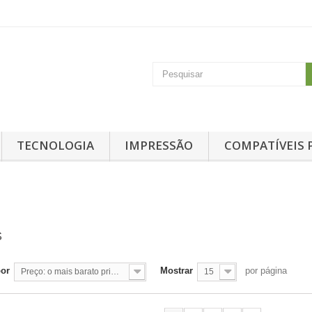
TECNOLOGIA
IMPRESSÃO
COMPATÍVEIS 
S
por
Mostrar
por página
Preço: o mais barato primeiro
15