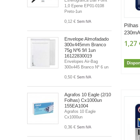
Esferografica Ball Point
1,0 Epene EP01-0108
Preto-1un
0,12 €
Sem IVA
Pilhas
230mAh
Envelope Almofadado
1,27 
300x445mm Branco
75g Nº6 9/I 1un
16122830019
Envelopes Air-Bag
Dispon
300x445 Branco Nº 6 un
0,50 €
Sem IVA
Agrafos 10 Eagle (2/10
Folhas) Cx1000un
155EA1004
Agrafos 10 Eagle
Cx1000un
0,36 €
Sem IVA