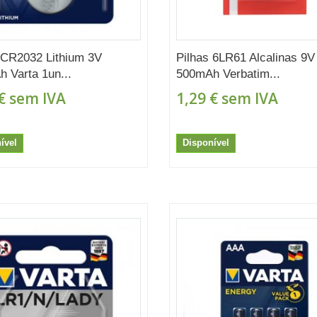
 CR2032 Lithium 3V
Pilhas 6LR61 Alcalinas 9V
 Varta 1un...
500mAh Verbatim...
€
sem IVA
1,29 €
sem IVA
ível
Disponível