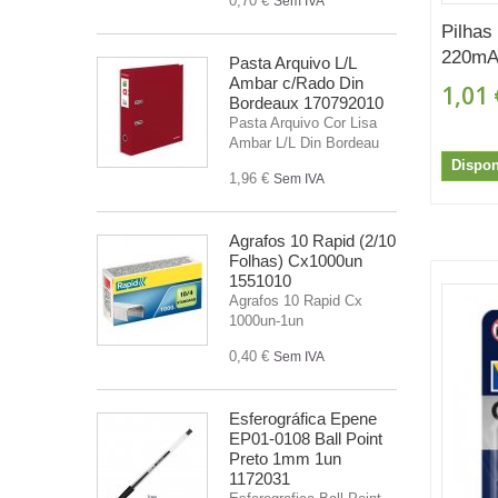
0,70 €
Sem IVA
Pilhas
220mAh
Pasta Arquivo L/L
Ambar c/Rado Din
1,01 
Bordeaux 170792010
Pasta Arquivo Cor Lisa
Ambar L/L Din Bordeau
Dispon
1,96 €
Sem IVA
Agrafos 10 Rapid (2/10
Folhas) Cx1000un
1551010
Agrafos 10 Rapid Cx
1000un-1un
0,40 €
Sem IVA
Esferográfica Epene
EP01-0108 Ball Point
Preto 1mm 1un
1172031