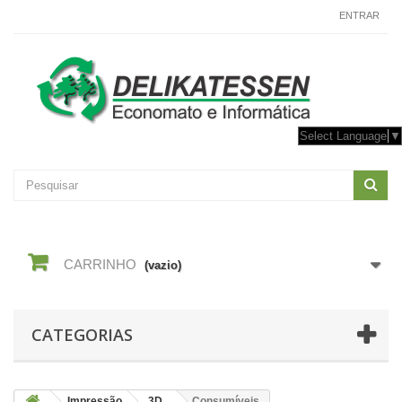
CONTACTE-NOS
ENTRAR
Select Language
▼
CARRINHO
(vazio)
CATEGORIAS
Impressão
3D
Consumíveis