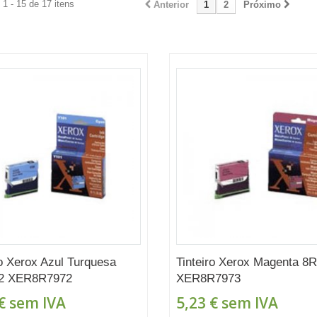
1 - 15 de 17 itens
Anterior
1
2
Próximo
ro Xerox Azul Turquesa
Tinteiro Xerox Magenta 8
2 XER8R7972
XER8R7973
€
sem IVA
5,23 €
sem IVA