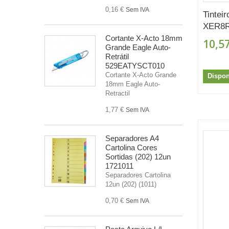
0,16 €
Sem IVA
Tintei
XER8R
Cortante X-Acto 18mm
10,57
Grande Eagle Auto-
Retrátil
529EATYSCT010
Cortante X-Acto Grande
Dispon
18mm Eagle Auto-
Retractil
1,77 €
Sem IVA
Separadores A4
Cartolina Cores
Sortidas (202) 12un
1721011
Separadores Cartolina
12un (202) (1011)
0,70 €
Sem IVA