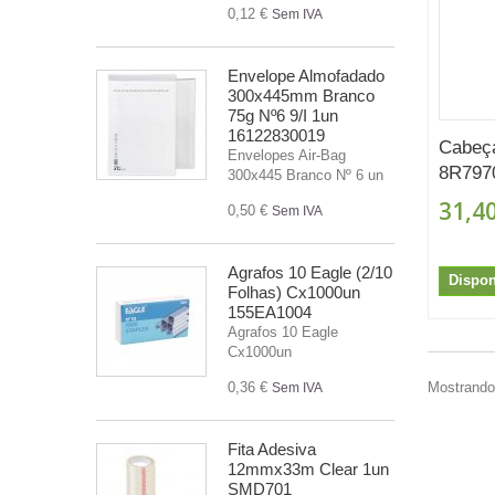
0,12 €
Sem IVA
Envelope Almofadado
300x445mm Branco
75g Nº6 9/I 1un
16122830019
Cabeç
Envelopes Air-Bag
8R797
300x445 Branco Nº 6 un
31,40
0,50 €
Sem IVA
Agrafos 10 Eagle (2/10
Dispon
Folhas) Cx1000un
155EA1004
Agrafos 10 Eagle
Cx1000un
0,36 €
Mostrando 
Sem IVA
Fita Adesiva
12mmx33m Clear 1un
SMD701