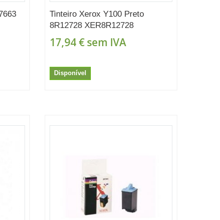
R7663
Tinteiro Xerox Y100 Preto
8R12728 XER8R12728
17,94 €
sem IVA
Disponível