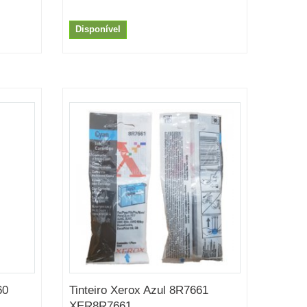
Disponível
60
Tinteiro Xerox Azul 8R7661
XER8R7661