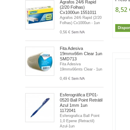
Agrafos 24/6 Rapid
(2/20 Folhas)
8,52 
Cx1000un 1551011
Agrafos 24/6 Rapid (2/20
Folhas) Cx1000un - 1un
Dispon
0,56 €
Sem IVA
Fita Adesiva
19mmx66m Clear 1un
SMD713
Fita Adesiva
19mmx66mts Clear - 1un
0,49 €
Sem IVA
Esferográfica EP01-
0520 Ball Point Retrátil
Azul 1mm 1un
1172041
Esferografica Ball Point
1,0 Epene (Retractil)
Azul-1un