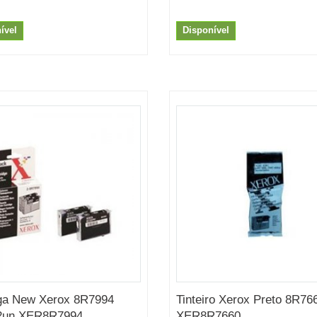
ível
Disponível
ga New Xerox 8R7994
Tinteiro Xerox Preto 8R76
 2un XER8R7994
XER8R7660