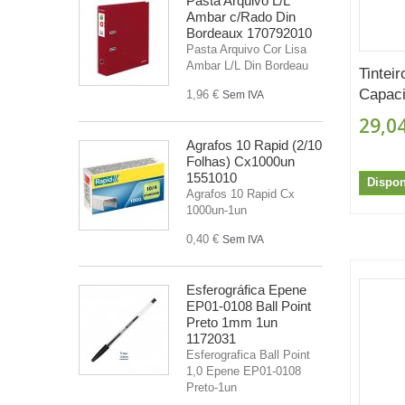
Pasta Arquivo L/L
Ambar c/Rado Din
Bordeaux 170792010
Pasta Arquivo Cor Lisa
Ambar L/L Din Bordeau
Tintei
Capaci
1,96 €
Sem IVA
29,04
Agrafos 10 Rapid (2/10
Folhas) Cx1000un
1551010
Dispon
Agrafos 10 Rapid Cx
1000un-1un
0,40 €
Sem IVA
Esferográfica Epene
EP01-0108 Ball Point
Preto 1mm 1un
1172031
Esferografica Ball Point
1,0 Epene EP01-0108
Preto-1un