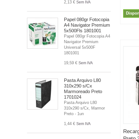
2,13 €
Sem IVA
Dispon
Papel 080gr Fotocopia
A4 Navigator Premium
5x500Fls 1801001
Papel 080gr Fotocopia A4
Navigator Premium
Universal 5x500F
1801001
19,59 €
Sem IVA
Pasta Arquivo L80
310x290 s/Cx
Marmoreado Preto
1701024
Pasta Arquivo L80
310x290 s/Cx, Marmor
Preto - 1un
1,44 €
Sem IVA
Recar
Preto