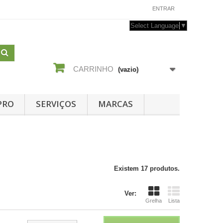
CONTACTE-NOS
ENTRAR
Select Language
▼
CARRINHO
(vazio)
PRO
SERVIÇOS
MARCAS
Existem 17 produtos.
Ver:
Grelha
Lista