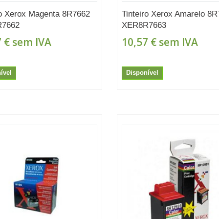
ro Xerox Magenta 8R7662
Tinteiro Xerox Amarelo 8
7662
XER8R7663
 €
sem IVA
10,57 €
sem IVA
ível
Disponível