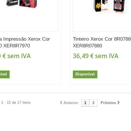
a Impressão Xerox Cor
Tinteiro Xerox Cor 8R078
0 XER8R7970
XER8R07880
 €
sem IVA
36,49 €
sem IVA
ível
Disponível
1 - 15 de 17 itens
Anterior
1
2
Próximo