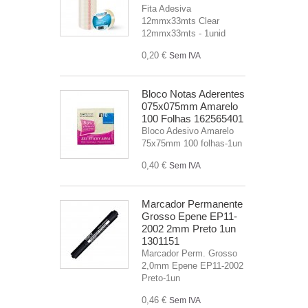
Fita Adesiva
12mmx33mts Clear
12mmx33mts - 1unid
0,20 €
Sem IVA
Bloco Notas Aderentes
075x075mm Amarelo
100 Folhas 162565401
Bloco Adesivo Amarelo
75x75mm 100 folhas-1un
0,40 €
Sem IVA
Marcador Permanente
Grosso Epene EP11-
2002 2mm Preto 1un
1301151
Marcador Perm. Grosso
2,0mm Epene EP11-2002
Preto-1un
0,46 €
Sem IVA