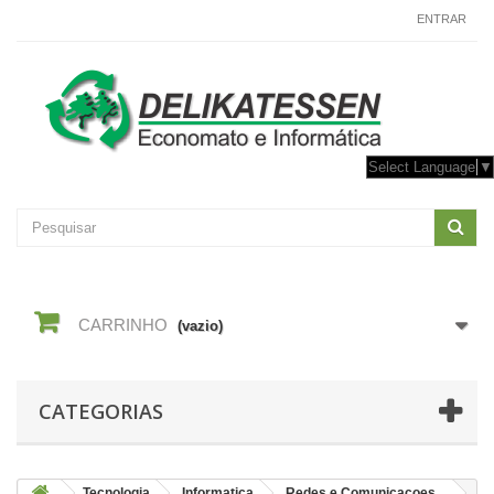
CONTACTE-NOS
ENTRAR
Select Language
▼
CARRINHO
(vazio)
CATEGORIAS
Tecnologia
Informatica
Redes e Comunicacoes