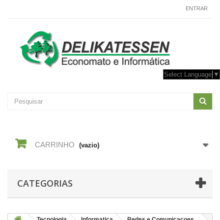
CONTACTE-NOS
ENTRAR
Select Language
▼
CARRINHO
(vazio)
CATEGORIAS
Tecnologia
Informatica
Redes e Comunicacoes