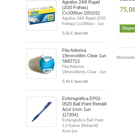
Agrafos 24/6 Rapid
(2/20 Folhas)
75,06
Cx1000un 1551011
Agrafos 24/6 Rapid (2/20
Folhas) Cx1000un - 1un
Dispon
0,56 €
Sem IVA
Fita Adesiva
19mmx66m Clear 1un
Mostrando 
SMD713
Fita Adesiva
19mmx66mts Clear - 1un
0,49 €
Sem IVA
Esferográfica EP01-
0520 Ball Point Retrátil
Azul 1mm 1un
1172041
Esferografica Ball Point
1,0 Epene (Retractil)
Azul-1un