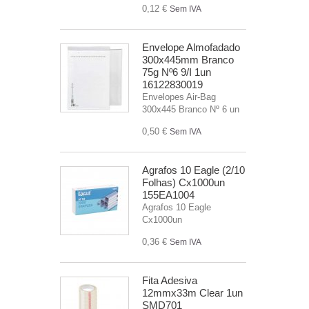
0,12 €
Sem IVA
Envelope Almofadado
300x445mm Branco
75g Nº6 9/I 1un
16122830019
Envelopes Air-Bag
300x445 Branco Nº 6 un
0,50 €
Sem IVA
Agrafos 10 Eagle (2/10
Folhas) Cx1000un
155EA1004
Agrafos 10 Eagle
Cx1000un
0,36 €
Sem IVA
Fita Adesiva
12mmx33m Clear 1un
SMD701