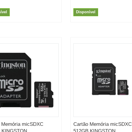
ível
Disponível
o Memória micSDXC
Cartão Memória micSDXC
 KINGSTON...
512GB KINGSTON...