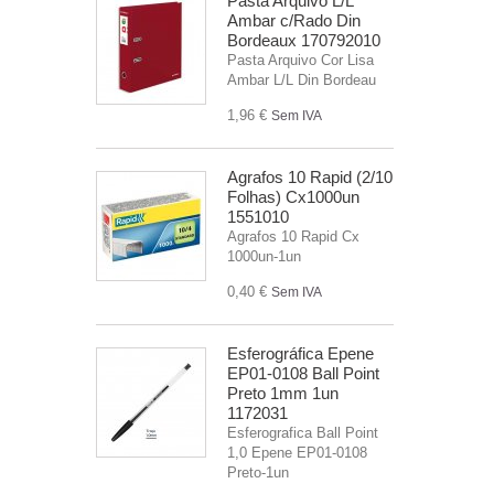
Pasta Arquivo L/L
Ambar c/Rado Din
Bordeaux 170792010
Pasta Arquivo Cor Lisa
Ambar L/L Din Bordeau
1,96 €
Sem IVA
Agrafos 10 Rapid (2/10
Folhas) Cx1000un
1551010
Agrafos 10 Rapid Cx
1000un-1un
0,40 €
Sem IVA
Esferográfica Epene
EP01-0108 Ball Point
Preto 1mm 1un
1172031
Esferografica Ball Point
1,0 Epene EP01-0108
Preto-1un