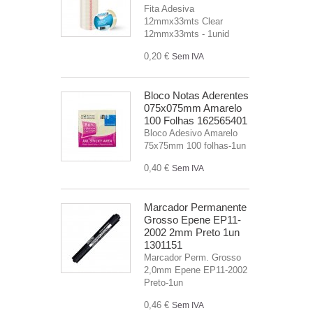
Fita Adesiva
12mmx33mts Clear
12mmx33mts - 1unid
0,20 €
Sem IVA
Bloco Notas Aderentes
075x075mm Amarelo
100 Folhas 162565401
Bloco Adesivo Amarelo
75x75mm 100 folhas-1un
0,40 €
Sem IVA
Marcador Permanente
Grosso Epene EP11-
2002 2mm Preto 1un
1301151
Marcador Perm. Grosso
2,0mm Epene EP11-2002
Preto-1un
0,46 €
Sem IVA