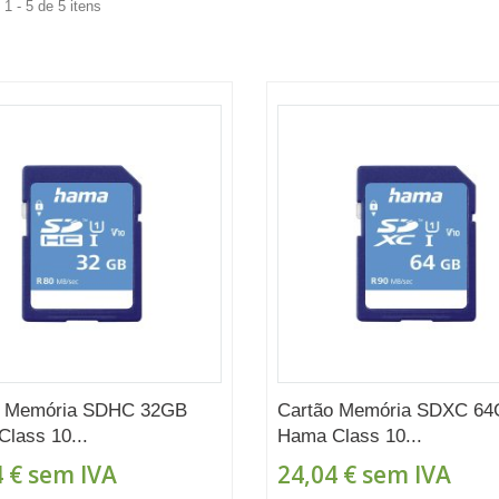
1 - 5 de 5 itens
o Memória SDHC 32GB
Cartão Memória SDXC 6
lass 10...
Hama Class 10...
 €
sem IVA
24,04 €
sem IVA