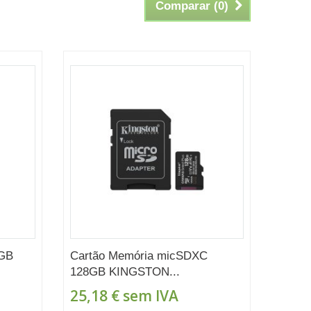
Comparar (
0
)
4GB
Cartão Memória micSDXC
128GB KINGSTON...
25,18 €
sem IVA