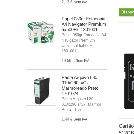
2,13 €
Sem IVA
Dispon
Papel 080gr Fotocopia
A4 Navigator Premium
5x500Fls 1801001
Papel 080gr Fotocopia A4
Navigator Premium
Universal 5x500F
1801001
19,59 €
Sem IVA
Pasta Arquivo L80
310x290 s/Cx
Marmoreado Preto
1701024
Pasta Arquivo L80
310x290 s/Cx, Marmor
Preto - 1un
1,44 €
Sem IVA
Cartã
512GB