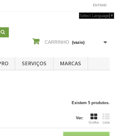
CONTACTE-NOS
ENTRAR
Select Language
▼
CARRINHO
(vazio)
PRO
SERVIÇOS
MARCAS
Existem 5 produtos.
Ver:
Grelha
Lista