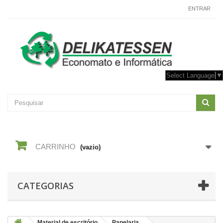
CONTACTE-NOS
ENTRAR
Select Language
▼
CARRINHO
(vazio)
CATEGORIAS
Material de escritório
Papelaria