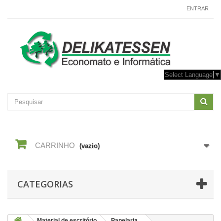
CONTACTE-NOS
ENTRAR
Select Language
▼
CARRINHO
(vazio)
CATEGORIAS
Material de escritório
Papelaria