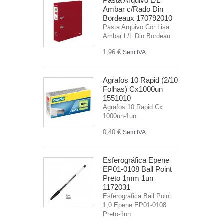
Pasta Arquivo L/L
Ambar c/Rado Din
Bordeaux 170792010
Pasta Arquivo Cor Lisa
Ambar L/L Din Bordeau
1,96 €
Sem IVA
Agrafos 10 Rapid (2/10
Folhas) Cx1000un
1551010
Agrafos 10 Rapid Cx
1000un-1un
0,40 €
Sem IVA
Esferográfica Epene
EP01-0108 Ball Point
Preto 1mm 1un
1172031
Esferografica Ball Point
1,0 Epene EP01-0108
Preto-1un