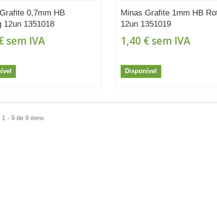
Grafite 0,7mm HB
Minas Grafite 1mm HB Rot
g 12un 1351018
12un 1351019
€
sem IVA
1,40 €
sem IVA
ível
Disponível
1 - 9 de 9 itens