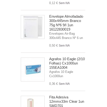
0,12 €
Sem IVA
Envelope Almofadado
300x445mm Branco
75g Nº6 9/I 1un
16122830019
Envelopes Air-Bag
300x445 Branco Nº 6 un
0,50 €
Sem IVA
Agrafos 10 Eagle (2/10
Folhas) Cx1000un
155EA1004
Agrafos 10 Eagle
Cx1000un
0,36 €
Sem IVA
Fita Adesiva
12mmx33m Clear 1un
SMD701