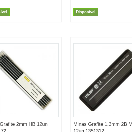
ível
Disponível
Grafite 2mm HB 12un
Minas Grafite 1,3mm 2B M
172
12un 1351312