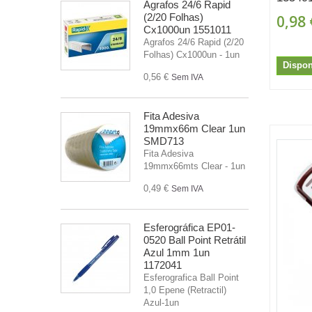
Agrafos 24/6 Rapid
(2/20 Folhas)
0,98 
Cx1000un 1551011
Agrafos 24/6 Rapid (2/20
Folhas) Cx1000un - 1un
Dispon
0,56 €
Sem IVA
Fita Adesiva
19mmx66m Clear 1un
SMD713
Fita Adesiva
19mmx66mts Clear - 1un
0,49 €
Sem IVA
Esferográfica EP01-
0520 Ball Point Retrátil
Azul 1mm 1un
1172041
Esferografica Ball Point
1,0 Epene (Retractil)
Azul-1un