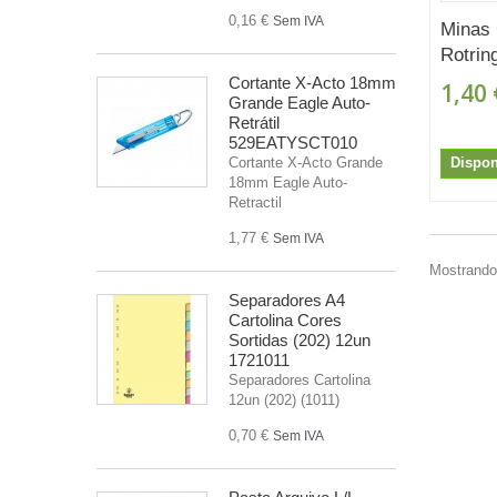
0,16 €
Sem IVA
Minas 
Rotrin
Cortante X-Acto 18mm
1,40 
Grande Eagle Auto-
Retrátil
529EATYSCT010
Dispon
Cortante X-Acto Grande
18mm Eagle Auto-
Retractil
1,77 €
Sem IVA
Mostrando 
Separadores A4
Cartolina Cores
Sortidas (202) 12un
1721011
Separadores Cartolina
12un (202) (1011)
0,70 €
Sem IVA