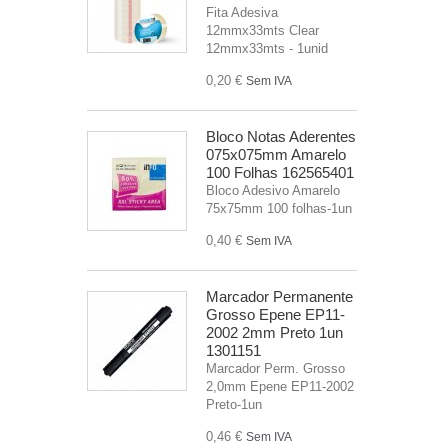
Fita Adesiva
12mmx33mts Clear
12mmx33mts - 1unid
0,20 €
Sem IVA
Bloco Notas Aderentes
075x075mm Amarelo
100 Folhas 162565401
Bloco Adesivo Amarelo
75x75mm 100 folhas-1un
0,40 €
Sem IVA
Marcador Permanente
Grosso Epene EP11-
2002 2mm Preto 1un
1301151
Marcador Perm. Grosso
2,0mm Epene EP11-2002
Preto-1un
0,46 €
Sem IVA