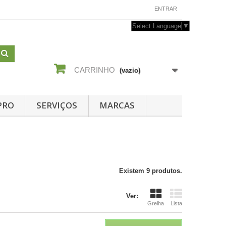
CONTACTE-NOS
ENTRAR
Select Language
▼
CARRINHO
(vazio)
PRO
SERVIÇOS
MARCAS
Existem 9 produtos.
Ver:
Grelha
Lista