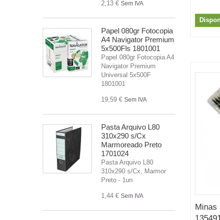
2,13 €
Sem IVA
Dispon
Papel 080gr Fotocopia
A4 Navigator Premium
5x500Fls 1801001
Papel 080gr Fotocopia A4
Navigator Premium
Universal 5x500F
1801001
19,59 €
Sem IVA
Pasta Arquivo L80
310x290 s/Cx
Marmoreado Preto
1701024
Pasta Arquivo L80
310x290 s/Cx, Marmor
Preto - 1un
1,44 €
Sem IVA
Minas 
13549