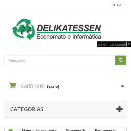
CONTACTE-NOS
ENTRAR
Select Language
▼
CARRINHO
(vazio)
CATEGORIAS
Material de escritório
Manutenção
Ferramentas